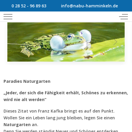
0 28 52 - 96 89 63
info@nabu-hamminkeln.de
Mobile Menu Toggle
Off
Paradies Naturgarten
„Jeder, der sich die Fähigkeit erhält, Schönes zu erkennen,
wird nie alt werden“
Dieses Zitat von Franz Kafka bringt es auf den Punkt.
Wollen Sie ein Leben lang jung bleiben, legen Sie einen
Naturgarten
an.
Denn Sie werden ständig Neues und Schönes entdecken.